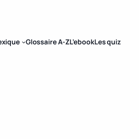
Se connecter
exique
Glossaire A-Z
L’ebook
Les quiz