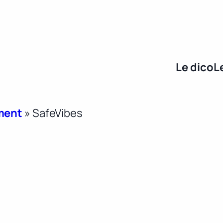
Le dico
L
ment
»
SafeVibes