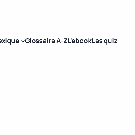
Se connecter
exique
Glossaire A-Z
L’ebook
Les quiz