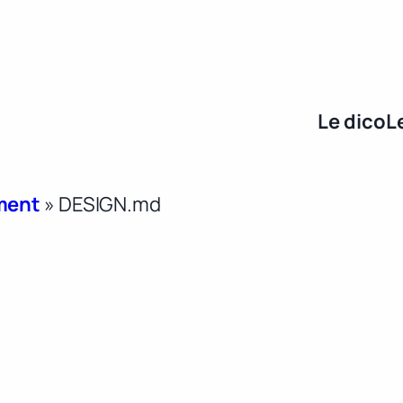
Le dico
L
ment
»
DESIGN.md