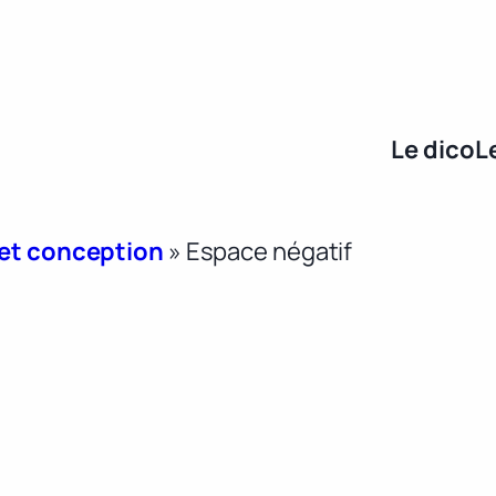
Le dico
L
 et conception
»
Espace négatif