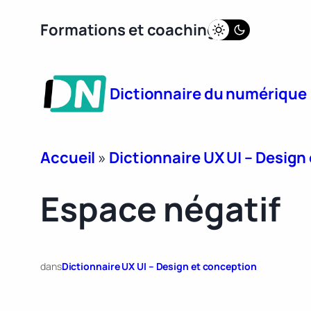
Aller
Formations et coaching
au
contenu
Dictionnaire du numérique
Accueil
»
Dictionnaire UX UI – Design
Espace négatif
dans
Dictionnaire UX UI – Design et conception