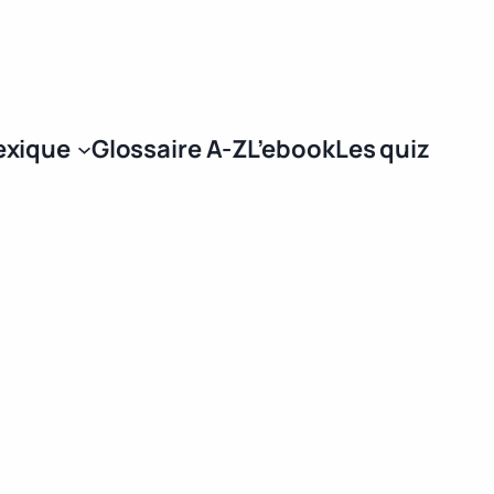
Se connecter
exique
Glossaire A-Z
L’ebook
Les quiz