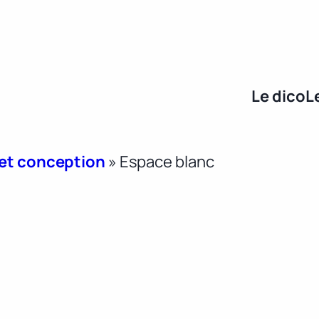
Le dico
L
 et conception
»
Espace blanc