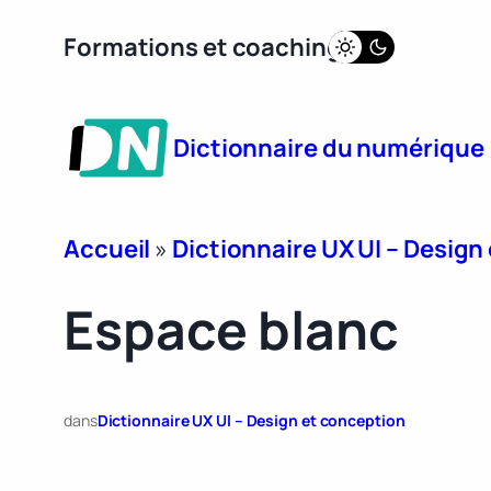
Aller
Formations et coaching
au
contenu
Dictionnaire du numérique
Accueil
»
Dictionnaire UX UI – Design
Espace blanc
dans
Dictionnaire UX UI – Design et conception