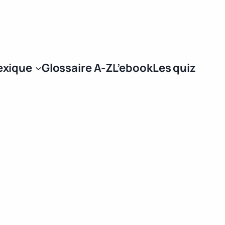
Se connecter
exique
Glossaire A-Z
L’ebook
Les quiz