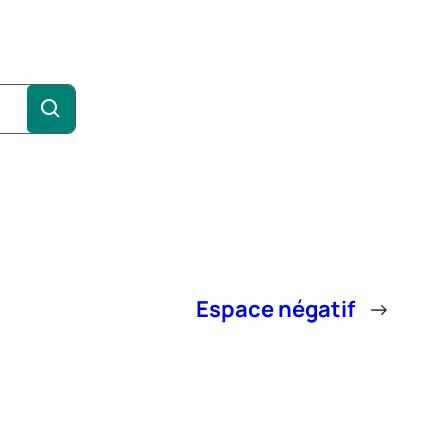
Espace négatif
→