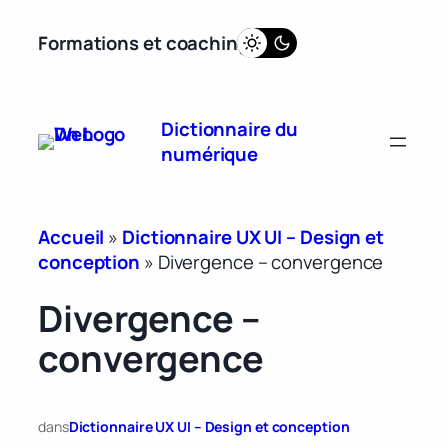
Aller
Formations et coaching
au
contenu
Dictionnaire du
numérique
Accueil
»
Dictionnaire UX UI – Design et
conception
»
Divergence – convergence
Divergence –
convergence
dans
Dictionnaire UX UI – Design et conception