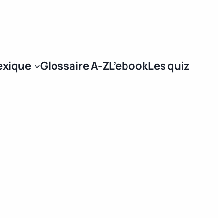
Se connecter
exique
Glossaire A-Z
L’ebook
Les quiz