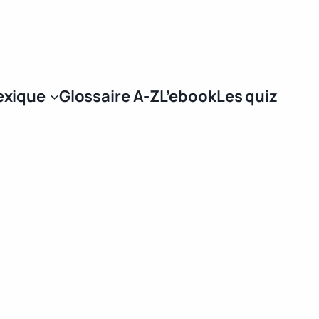
Se connecter
exique
Glossaire A-Z
L’ebook
Les quiz