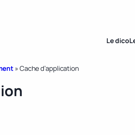
Le dico
L
ment
»
Cache d’application
tion