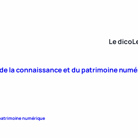
Le dico
L
e de la connaissance et du patrimoine num
u patrimoine numérique