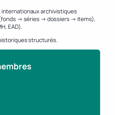
 internationaux archivistiques
e (fonds → séries → dossiers → items),
MH, EAD).
historiques structurés.
 membres