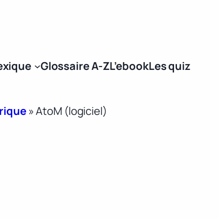
Se connecter
exique
Glossaire A-Z
L’ebook
Les quiz
érique
»
AtoM (logiciel)