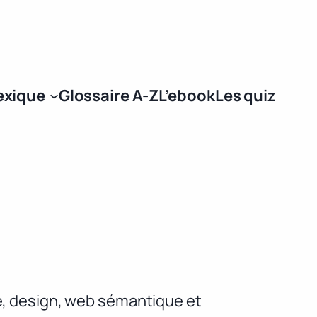
Se connecter
exique
Glossaire A-Z
L’ebook
Les quiz
té, design, web sémantique et