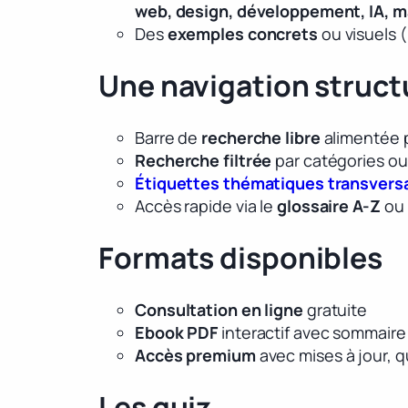
web, design, développement, IA, mar
Des
exemples concrets
ou visuels 
Une navigation structu
Barre de
recherche libre
alimentée 
Recherche filtrée
par catégories o
Étiquettes thématiques transvers
Accès rapide via le
glossaire A-Z
ou 
Formats disponibles
Consultation en ligne
gratuite
Ebook PDF
interactif avec sommaire 
Accès premium
avec mises à jour, q
Les quiz