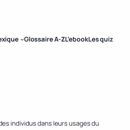
Se connecter
exique
Glossaire A-Z
L’ebook
Les quiz
 des individus dans leurs usages du