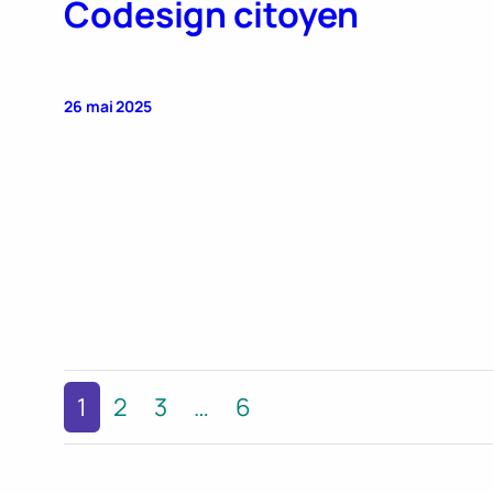
Codesign citoyen
26 mai 2025
1
2
3
…
6