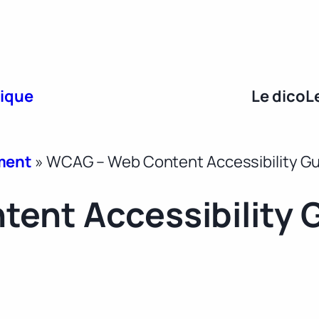
rique
Le dico
L
ment
»
WCAG – Web Content Accessibility Gu
ent Accessibility G