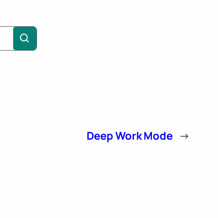
Deep Work Mode
→