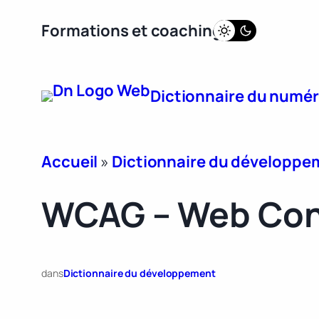
Aller
Formations et coaching
au
contenu
Dictionnaire du numé
Accueil
»
Dictionnaire du développe
WCAG – Web Cont
dans
Dictionnaire du développement