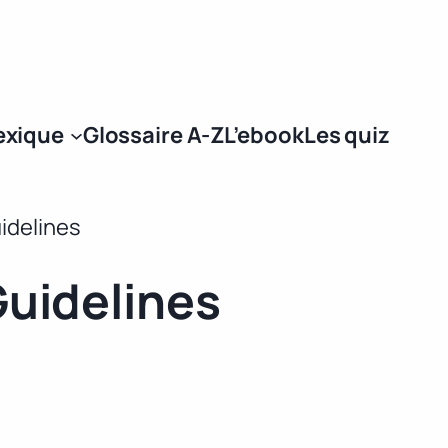
Se connecter
exique
Glossaire A-Z
L’ebook
Les quiz
idelines
uidelines