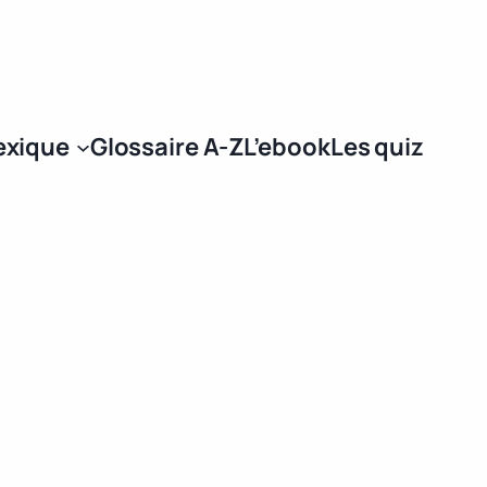
Se connecter
exique
Glossaire A-Z
L’ebook
Les quiz