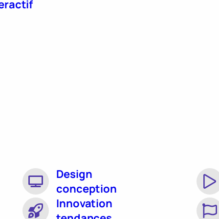
eractif
Design
conception
Innovation
tendances