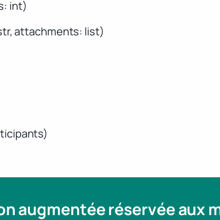
: int)
str, attachments: list)
ticipants)
ion augmentée réservée aux