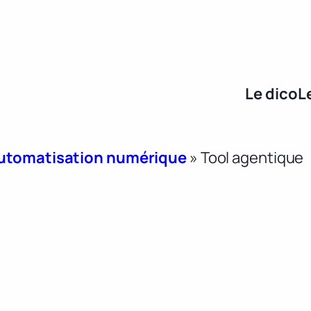
Le dico
L
 automatisation numérique
»
Tool agentique