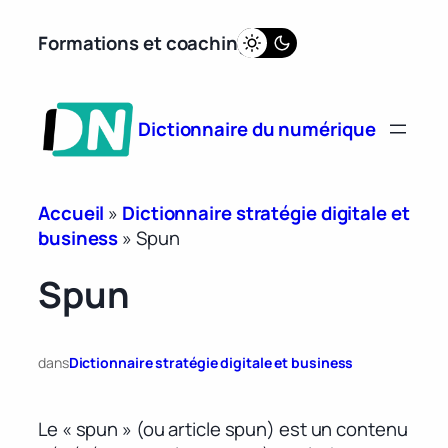
Aller
Formations et coaching
au
contenu
Dictionnaire du numérique
Accueil
»
Dictionnaire stratégie digitale et
business
»
Spun
Spun
dans
Dictionnaire stratégie digitale et business
Le « spun » (ou article spun) est un contenu