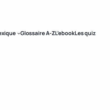
Se connecter
exique
Glossaire A-Z
L’ebook
Les quiz