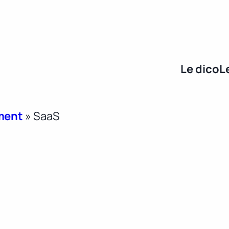
Le dico
L
ment
»
SaaS