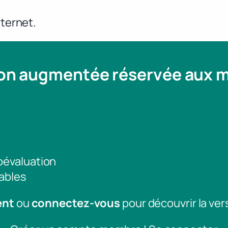
nternet.
ion augmentée réservée aux
toévaluation
ables
ent
ou
connectez-vous
pour découvrir la ver