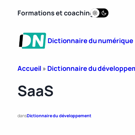
Aller
Formations et coaching
au
contenu
Dictionnaire du numérique
Accueil
»
Dictionnaire du développe
SaaS
dans
Dictionnaire du développement