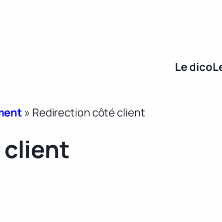
Le dico
L
ment
»
Redirection côté client
 client