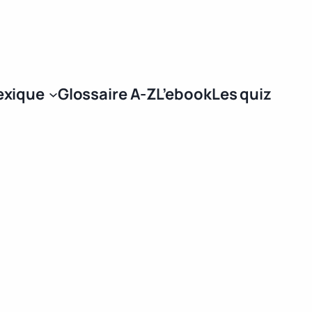
Se connecter
exique
Glossaire A-Z
L’ebook
Les quiz