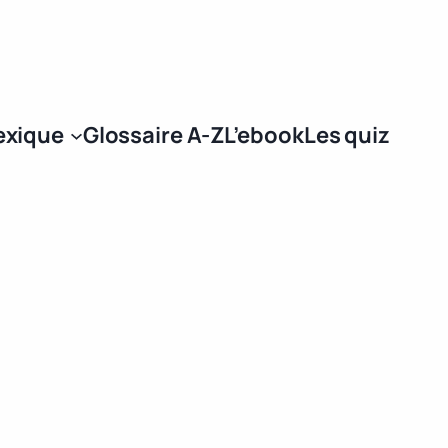
Se connecter
exique
Glossaire A-Z
L’ebook
Les quiz