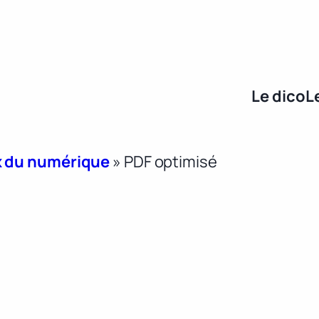
Le dico
L
x du numérique
»
PDF optimisé