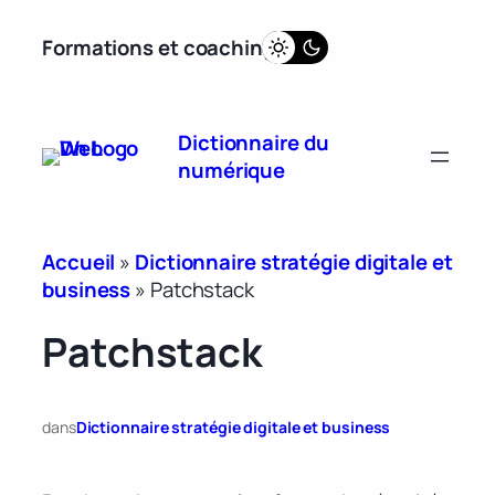
Aller
Formations et coaching
au
contenu
Dictionnaire du
numérique
Accueil
»
Dictionnaire stratégie digitale et
business
»
Patchstack
Patchstack
dans
Dictionnaire stratégie digitale et business