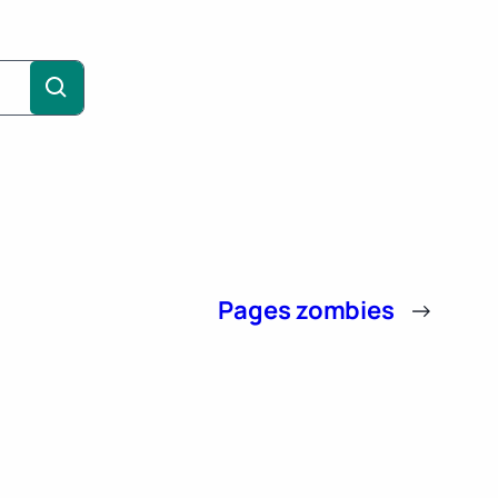
Pages zombies
→