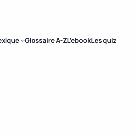
Se connecter
exique
Glossaire A-Z
L’ebook
Les quiz