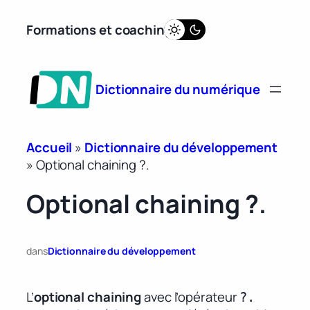
Aller
Formations et coaching
au
contenu
Dictionnaire du numérique
Accueil
»
Dictionnaire du développement
»
Optional chaining ?.
Optional chaining ?.
dans
Dictionnaire du développement
L’
optional chaining
avec l’opérateur
?.