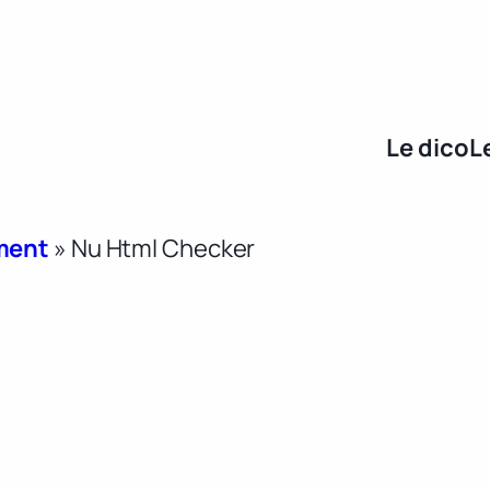
Le dico
L
ment
»
Nu Html Checker
r