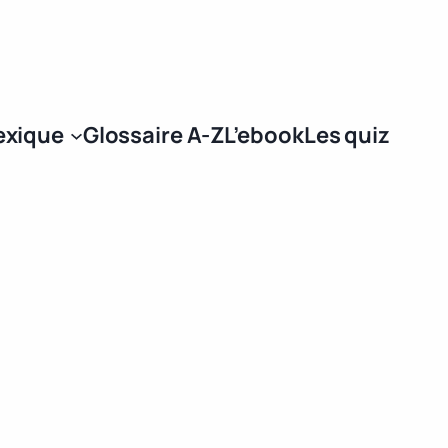
Se connecter
exique
Glossaire A-Z
L’ebook
Les quiz