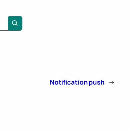
Notification push
→