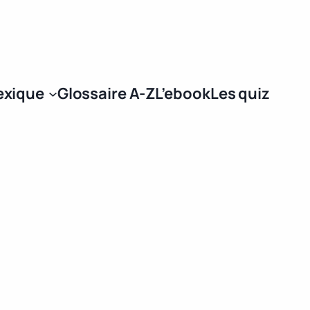
Se connecter
exique
Glossaire A-Z
L’ebook
Les quiz