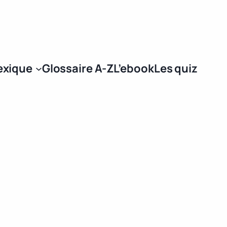
Se connecter
exique
Glossaire A-Z
L’ebook
Les quiz