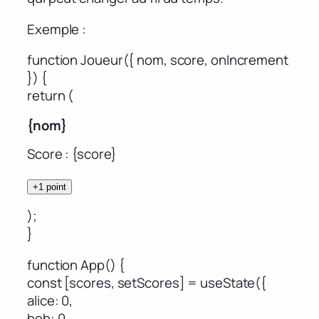
Exemple :
function Joueur({ nom, score, onIncrement
}) {
return (
{nom}
Score : {score}
+1 point
);
}
function App() {
const [scores, setScores] = useState({
alice: 0,
bob: 0,