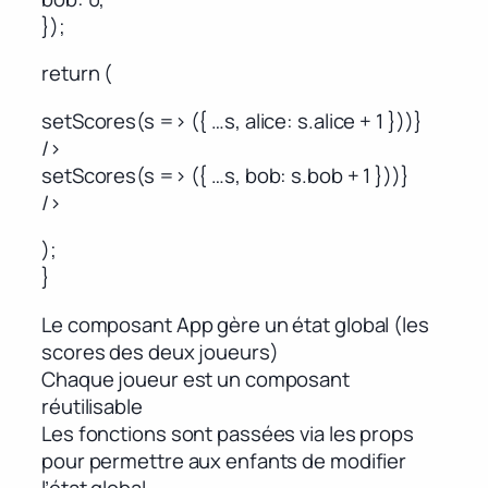
});
return (
setScores(s => ({ …s, alice: s.alice + 1 }))}
/>
setScores(s => ({ …s, bob: s.bob + 1 }))}
/>
);
}
Le composant App gère un état global (les
scores des deux joueurs)
Chaque joueur est un composant
réutilisable
Les fonctions sont passées via les props
pour permettre aux enfants de modifier
l’état global.