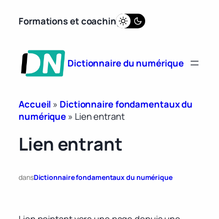
Aller
Formations et coaching
au
contenu
Dictionnaire du numérique
Accueil
»
Dictionnaire fondamentaux du
numérique
»
Lien entrant
Lien entrant
dans
Dictionnaire fondamentaux du numérique
Lien pointant vers une page depuis une