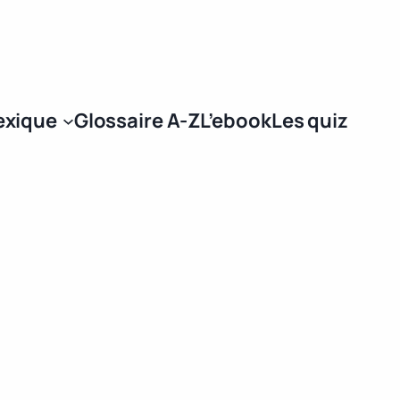
Se connecter
exique
Glossaire A-Z
L’ebook
Les quiz