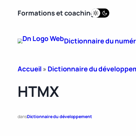
Aller
Formations et coaching
au
contenu
Dictionnaire du numé
Accueil
»
Dictionnaire du développe
HTMX
dans
Dictionnaire du développement