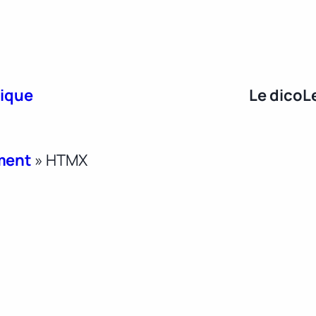
rique
Le dico
L
ment
»
HTMX