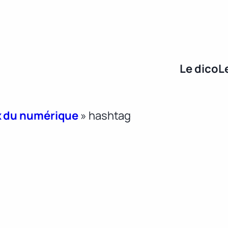
Le dico
L
x du numérique
»
hashtag