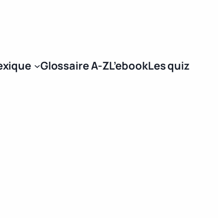
Se connecter
exique
Glossaire A-Z
L’ebook
Les quiz