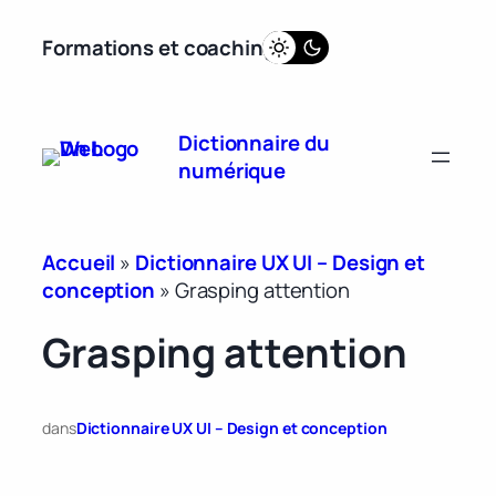
Aller
Formations et coaching
au
contenu
Dictionnaire du
numérique
Accueil
»
Dictionnaire UX UI – Design et
conception
»
Grasping attention
Grasping attention
dans
Dictionnaire UX UI – Design et conception