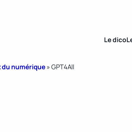
Le dico
L
x du numérique
»
GPT4All