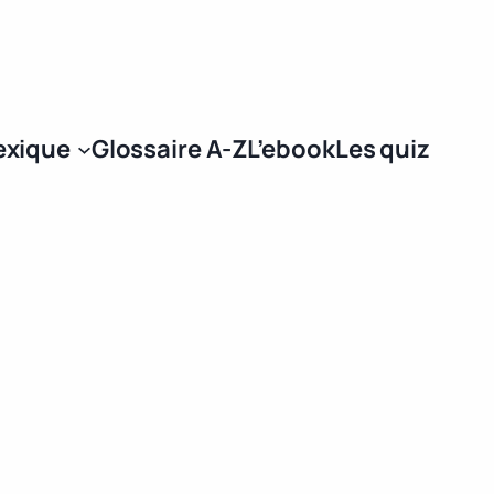
Se connecter
exique
Glossaire A-Z
L’ebook
Les quiz