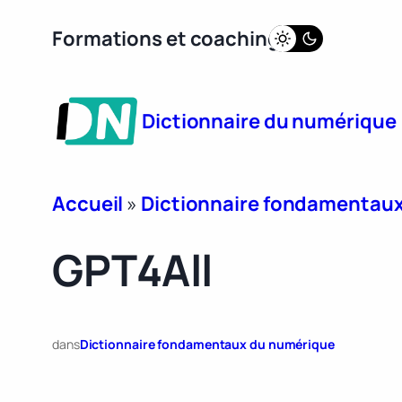
Aller
Formations et coaching
au
contenu
Dictionnaire du numérique
Accueil
»
Dictionnaire fondamentau
GPT4All
dans
Dictionnaire fondamentaux du numérique