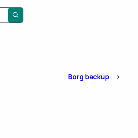
Borg backup
→