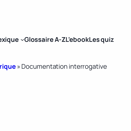
Se connecter
exique
Glossaire A-Z
L’ebook
Les quiz
érique
»
Documentation interrogative