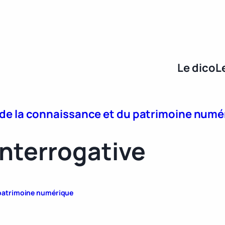
Le dico
L
e de la connaissance et du patrimoine num
nterrogative
u patrimoine numérique