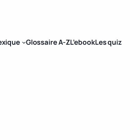
Se connecter
exique
Glossaire A-Z
L’ebook
Les quiz