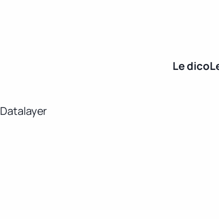
Le dico
L
»
Datalayer