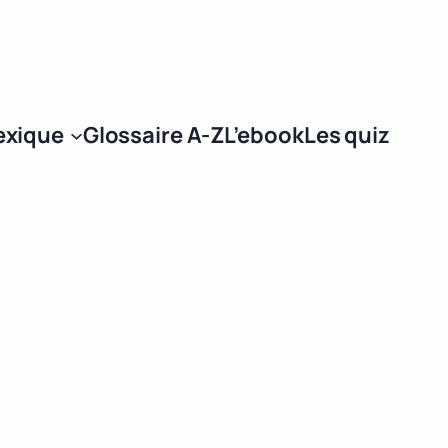
Se connecter
exique
Glossaire A-Z
L’ebook
Les quiz