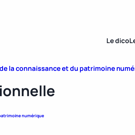
Le dico
L
e de la connaissance et du patrimoine num
ionnelle
u patrimoine numérique