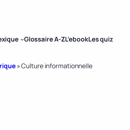
Se connecter
exique
Glossaire A-Z
L’ebook
Les quiz
érique
»
Culture informationnelle