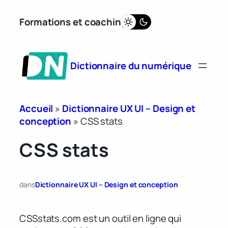
Aller
Formations et coaching
au
contenu
Dictionnaire du numérique
Accueil
»
Dictionnaire UX UI – Design et
conception
»
CSS stats
CSS stats
dans
Dictionnaire UX UI – Design et conception
CSSstats.com est un outil en ligne qui