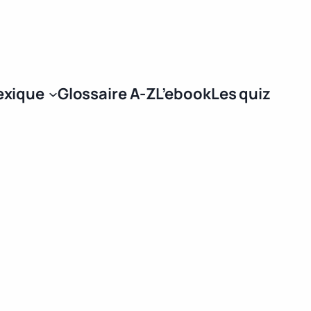
Se connecter
exique
Glossaire A-Z
L’ebook
Les quiz