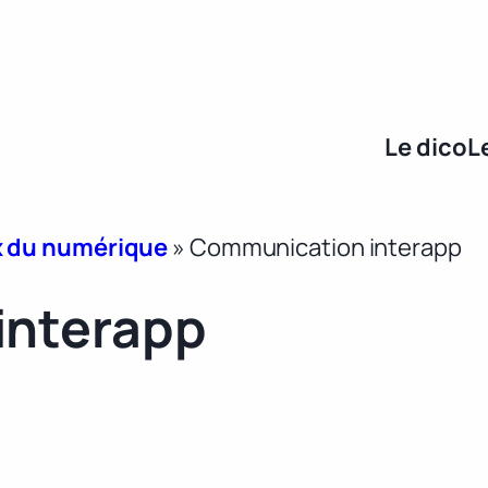
Le dico
L
x du numérique
»
Communication interapp
interapp