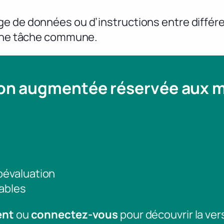
e de données ou d’instructions entre différe
r une tâche commune.
ion augmentée réservée aux
toévaluation
ables
ent
ou
connectez-vous
pour découvrir la ver