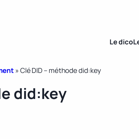
Le dico
L
ment
»
Clé DID – méthode did:key
e did:key