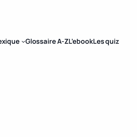
Se connecter
exique
Glossaire A-Z
L’ebook
Les quiz