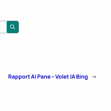
Rapport AI Pane – Volet IA Bing
→