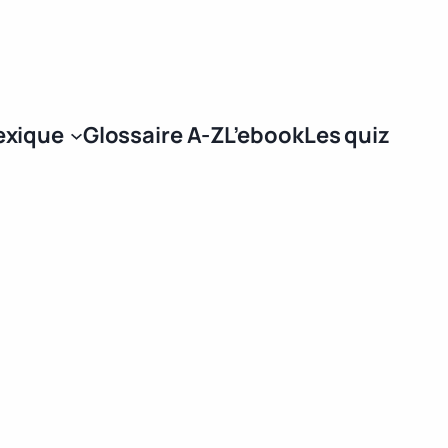
Se connecter
exique
Glossaire A-Z
L’ebook
Les quiz