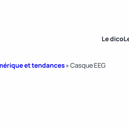
Le dico
L
umérique et tendances
»
Casque EEG