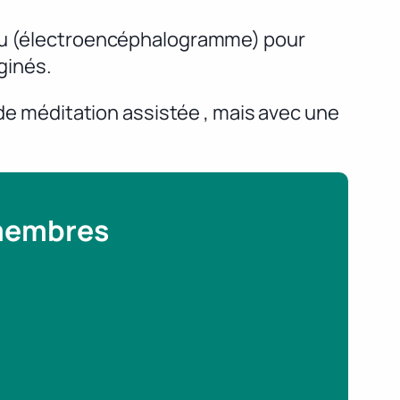
veau (électroencéphalogramme) pour
ginés.
 de méditation assistée , mais avec une
 membres