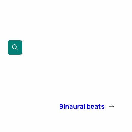
Binaural beats
→