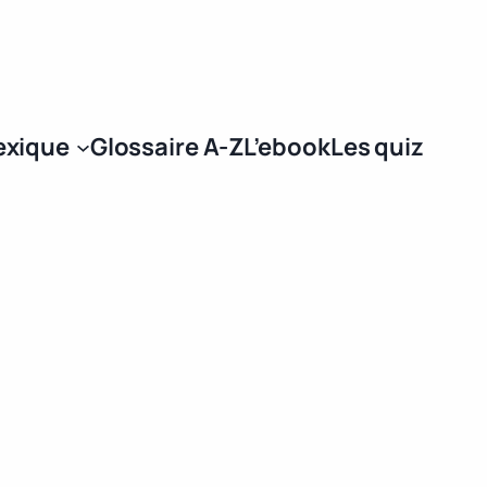
Se connecter
exique
Glossaire A-Z
L’ebook
Les quiz