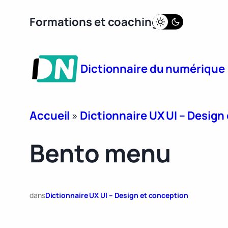
Aller
Formations et coaching
au
contenu
Dictionnaire du numérique
Accueil
»
Dictionnaire UX UI – Design
Bento menu
dans
Dictionnaire UX UI – Design et conception