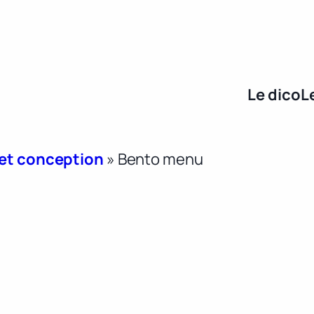
Le dico
L
 et conception
»
Bento menu