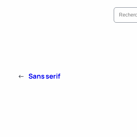
←
Sans serif