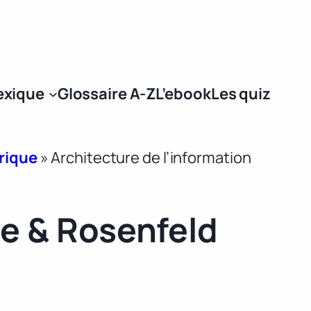
Se connecter
exique
Glossaire A-Z
L’ebook
Les quiz
érique
»
Architecture de l’information
le & Rosenfeld