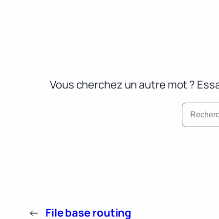
Vous cherchez un autre mot ? Essa
←
File base routing