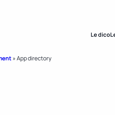
Le dico
L
ment
»
App directory