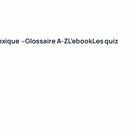
Se connecter
exique
Glossaire A-Z
L’ebook
Les quiz