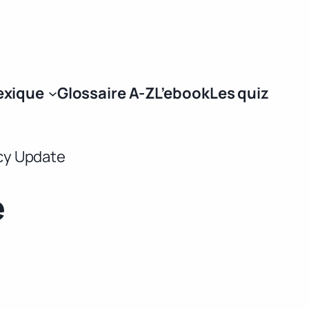
Se connecter
exique
Glossaire A-Z
L’ebook
Les quiz
cy Update
e