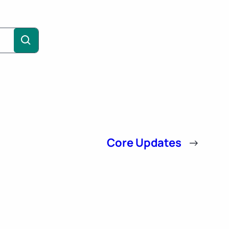
Core Updates
→