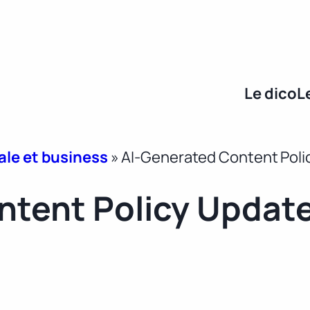
Le dico
L
ale et business
»
AI-Generated Content Poli
ntent Policy Updat